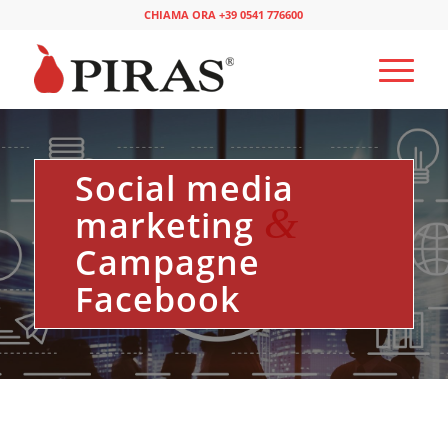
CHIAMA ORA +39 0541 776600
Social media
&
marketing
Campagne
Facebook