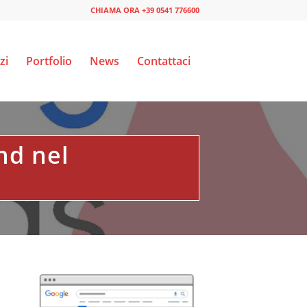
CHIAMA ORA +39 0541 776600
zi
Portfolio
News
Contattaci
nd nel