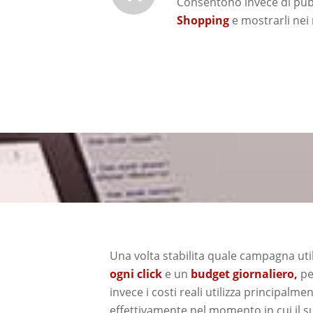
Consentono invece di pub
Shopping
e mostrarli nei 
Una volta stabilita quale campagna utili
ogni click
e un
budget giornaliero,
pe
invece i costi reali utilizza principalme
effettivamente nel momento in cui il suo