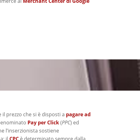
ommerce al
Merchant Center di Google
 il prezzo che si è disposti a
pagare ad
 denominato
Pay per Click
(
PPC
) ed
he l’inserzionista sostiene
a; il
CPC
è determinato sempre dalla