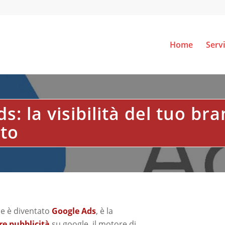
Home
Servi
: la visibilità del tuo bra
to
me è diventato
Google Ads
, è la
re pubblicità
su google, il motore di