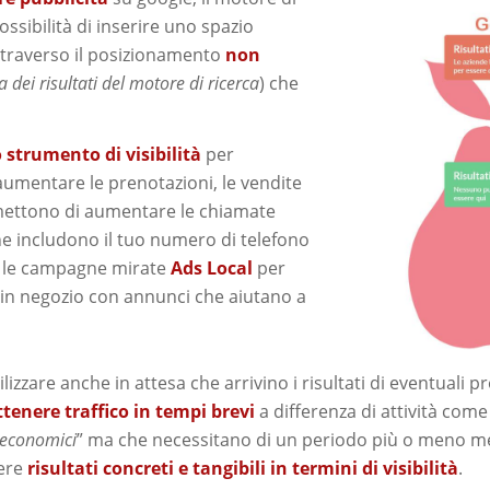
ossibilità di inserire uno spazio
ttraverso il posizionamento
non
 dei risultati del motore di ricerca
) che
 strumento di visibilità
per
 aumentare le prenotazioni, le vendite
permettono di aumentare le chiamate
che includono il tuo numero di telefono
on le campagne mirate
Ads Local
per
e in negozio con annunci che aiutano a
zzare anche in attesa che arrivino i risultati di eventuali pr
ttenere traffico in tempi brevi
a differenza di attività co
 economici
” ma che necessitano di un periodo più o meno me
ere
risultati concreti e tangibili in termini di visibilità
.