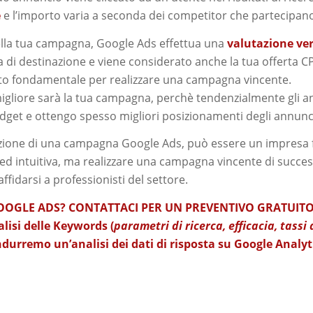
e
e l’importo varia a seconda dei competitor che partecipano
ella tua campagna, Google Ads effettua una
valutazione ver
ina di destinazione e viene considerato anche la tua offerta
to fondamentale per realizzare una campagna vincente.
 migliore sarà la tua campagna, perchè tendenzialmente gli 
get e ottengo spesso migliori posizionamenti degli annunc
zione di una campagna Google Ads, può essere un impresa fac
ed intuitiva, ma realizzare una campagna vincente di succe
fidarsi a professionisti del settore.
GOOGLE ADS? CONTATTACI PER UN PREVENTIVO GRATUIT
lisi delle Keywords (
parametri di ricerca, efficacia, tassi
urremo un’analisi dei dati di risposta su Google Analyti