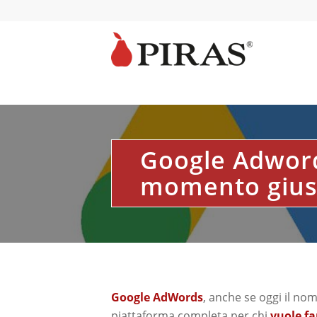
Google Adwords
momento gius
Google AdWords
, anche se oggi il no
piattaforma completa per chi
vuole fa