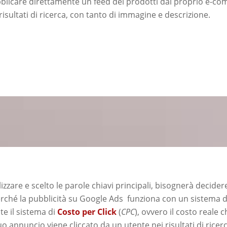
blicare direttamente un feed dei prodotti dal proprio e-c
risultati di ricerca, con tanto di immagine e descrizione.
zzare e scelto le parole chiavi principali, bisognerà decidere
rché la pubblicità su Google Ads funziona con un sistema
nte il sistema di
Costo per Click
(
CPC
), ovvero il costo reale c
 annuncio viene cliccato da un utente nei risultati di ricerc