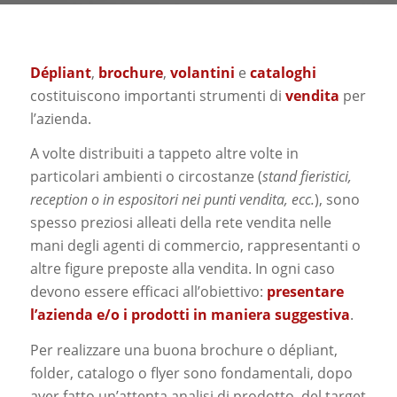
Dépliant
,
brochure
,
volantini
e
cataloghi
costituiscono importanti strumenti di
vendita
per
l’azienda.
A volte distribuiti a tappeto altre volte in
particolari ambienti o circostanze (
stand fieristici,
reception o in espositori nei punti vendita, ecc.
), sono
spesso preziosi alleati della rete vendita nelle
mani degli agenti di commercio, rappresentanti o
altre figure preposte alla vendita. In ogni caso
devono essere efficaci all’obiettivo:
presentare
l’azienda e/o i prodotti in maniera suggestiva
.
Per realizzare una buona brochure o dépliant,
folder, catalogo o flyer sono fondamentali, dopo
aver fatto un’attenta analisi di prodotto, del target