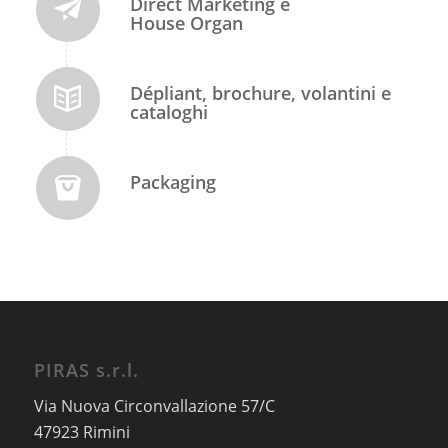
Direct Marketing e
House Organ
Dépliant, brochure, volantini e
cataloghi
Packaging
PIRAS s.r.l.
Via Nuova Circonvallazione 57/C
47923 Rimini