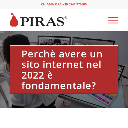
CHIAMA ORA +39 0541 776600
Perchè avere un
sito internet nel
2022 è
fondamentale?