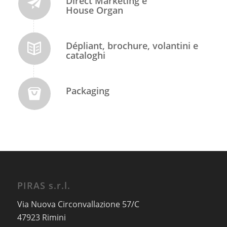
Direct Marketing e
House Organ
Dépliant, brochure, volantini e
cataloghi
Packaging
PIRAS s.r.l.
Via Nuova Circonvallazione 57/C
47923 Rimini