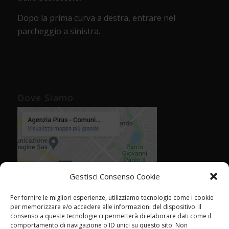
Dopo la prima curva a destra, entrare nel
parcheggio a sinistra.
Dove Siamo
Gestisci Consenso Cookie
Per fornire le migliori esperienze, utilizziamo tecnologie come i cookie
per memorizzare e/o accedere alle informazioni del dispositivo. Il
consenso a queste tecnologie ci permetterà di elaborare dati come il
comportamento di navigazione o ID unici su questo sito. Non