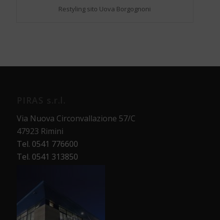
Restyling sito Uova Borgognoni
PIRAS s.r.l.
Via Nuova Circonvallazione 57/C
47923 Rimini
Tel. 0541 776600
Tel. 0541 313850