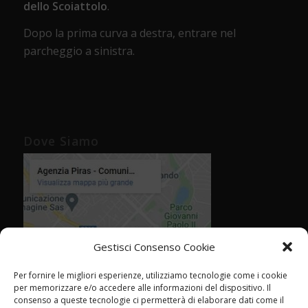
dello Scoiattolo
.
Dopo la prima curva a destra, entrare nel
parcheggio a sinistra.
Dove Siamo
Gestisci Consenso Cookie
Per fornire le migliori esperienze, utilizziamo tecnologie come i cookie
per memorizzare e/o accedere alle informazioni del dispositivo. Il
consenso a queste tecnologie ci permetterà di elaborare dati come il