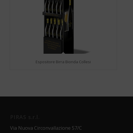
Espositore Birra Bionda Collesi
PIRAS s.r.l.
Via Nuova Circonvallazione 57/C