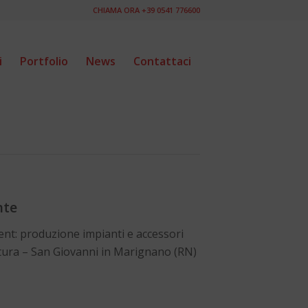
CHIAMA ORA +39 0541 776600
i
Portfolio
News
Contattaci
nte
ent: produzione impianti e accessori
latura – San Giovanni in Marignano (RN)