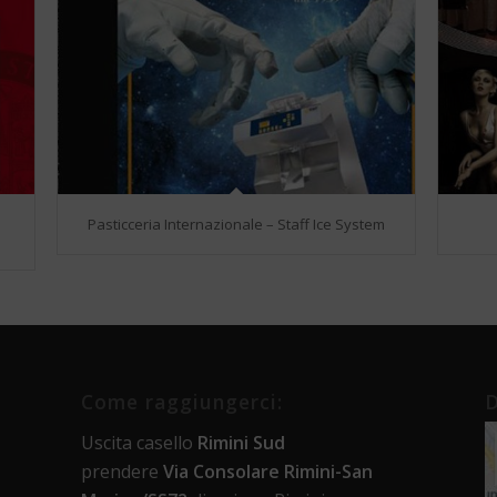
Pasticceria Internazionale – Staff Ice System
Come raggiungerci:
D
Uscita casello
Rimini Sud
prendere
Via Consolare Rimini-San