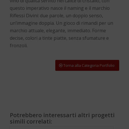
vino di qualità servito nel calice di cristallo, con
questo imperativo nasce il naming e il marchio
Riflessi Divini: due parole, un doppio senso,
un’immagine doppia. Un gioco di rimandi per un
marchio attuale, elegante, immediato. Forme
decise, colori a tinte piatte, senza sfumature e
fronzoli.
Torna alla Categoria Portfolio
Potrebbero interessarti altri progetti
simili correlati: