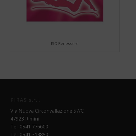
ISO Benessere
PIRAS s.r.l.
Via Nuova Circonvallazione 57/C
47923 Rimini
Tel. 0541 776600
Tel. 0541 313850