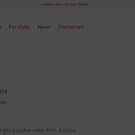
CHIAMA ORA +39 0541 776600
i
Portfolio
News
Contattaci
nte
ini
gioca su due colori forti, il rosso,