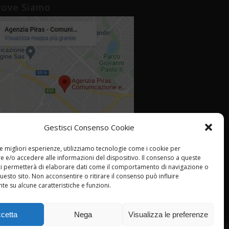
ove Siamo
Gestisci Consenso Cookie
le migliori esperienze, utilizziamo tecnologie come i cookie per
 e/o accedere alle informazioni del dispositivo. Il consenso a queste
ci permetterà di elaborare dati come il comportamento di navigazione o
questo sito. Non acconsentire o ritirare il consenso può influire
e su alcune caratteristiche e funzioni.
cetta
Nega
Visualizza le preferenze