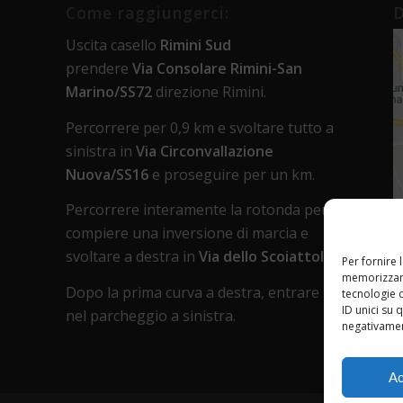
Come raggiungerci:
D
Uscita casello
Rimini Sud
prendere
Via Consolare Rimini-San
Marino/SS72
direzione Rimini.
Percorrere per 0,9 km e svoltare tutto a
sinistra in
Via Circonvallazione
Nuova/SS16
e proseguire per un km.
Percorrere interamente la rotonda per
compiere una inversione di marcia e
svoltare a destra in
Via dello Scoiattolo
.
Per fornire 
memorizzare
Dopo la prima curva a destra, entrare
tecnologie 
ID unici su 
nel parcheggio a sinistra.
negativament
Ac