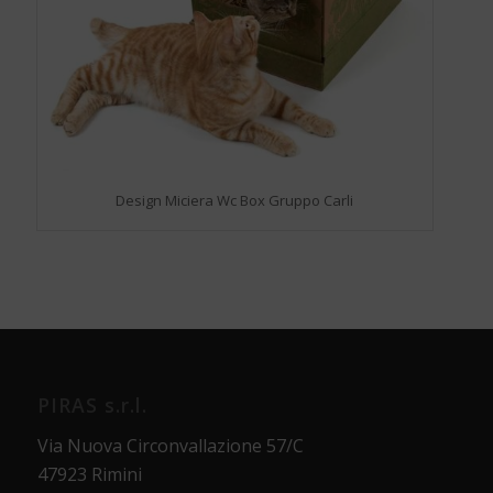
Design Miciera Wc Box Gruppo Carli
PIRAS s.r.l.
Via Nuova Circonvallazione 57/C
47923 Rimini