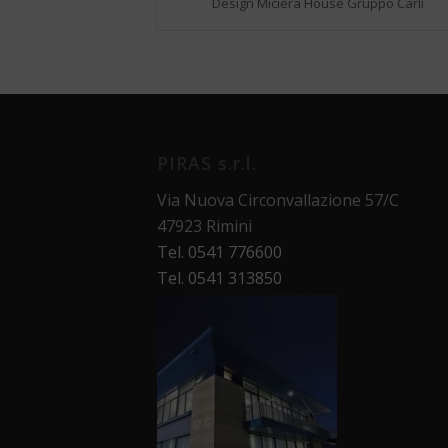
Design Miciera House Gruppo Carli
PIRAS s.r.l.
Via Nuova Circonvallazione 57/C
47923 Rimini
Tel. 0541 776600
Tel. 0541 313850