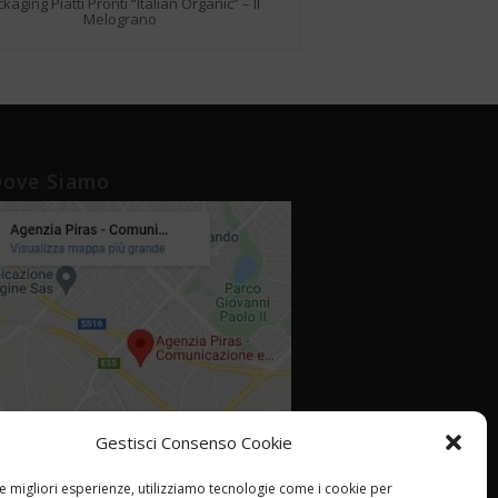
kaging Piatti Pronti “Italian Organic” – Il
Melograno
ove Siamo
Gestisci Consenso Cookie
le migliori esperienze, utilizziamo tecnologie come i cookie per