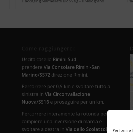
Packaging Marmellate Bio&Veg – Il Melograno
Pac
Come raggiungerci:
D
Uscita casello
Rimini Sud
prendere
Via Consolare Rimini-San
Marino/SS72
direzione Rimini.
Percorrere per 0,9 km e svoltare tutto a
sinistra in
Via Circonvallazione
Nuova/SS16
e proseguire per un km.
Percorrere interamente la rotonda per
compiere una inversione di marcia e
svoltare a destra in
Via dello Scoiattolo
.
Per fornire 