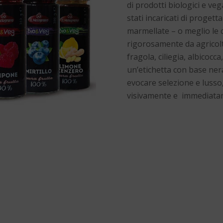
di prodotti biologici e ve
stati incaricati di progett
marmellate – o meglio le 
rigorosamente da agricolt
fragola, ciliegia, albicocc
un’etichetta con base nera
evocare selezione e lusso,
visivamente e immediatam