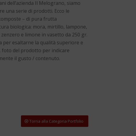
gani dell’azienda Il Melograno, siamo
are una serie di prodotti. Ecco le
composte – di pura frutta
ura biologica: mora, mirtillo, lampone,
a, zenzero e limone in vasetto da 250 gr.
 per esaltarne la qualità superiore e
 foto del prodotto per indicare
ente il gusto / contenuto.
Torna alla Categoria Portfolio