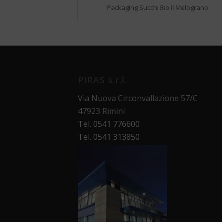
Packaging Succhi Bio Il Melograno
PIRAS s.r.l.
Via Nuova Circonvallazione 57/C
47923 Rimini
Tel. 0541 776600
Tel. 0541 313850