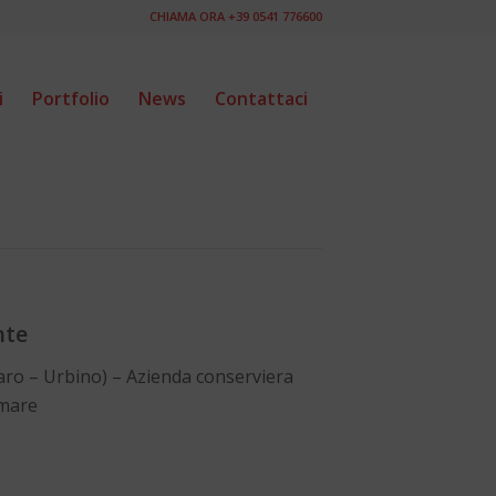
CHIAMA ORA +39 0541 776600
i
Portfolio
News
Contattaci
nte
aro – Urbino) – Azienda conserviera
omare