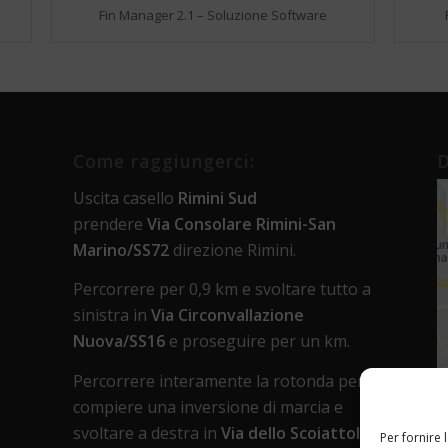
Fin Manager 2.1 – Soluzione Software
Come raggiungerci:
D
Uscita casello
Rimini Sud
prendere
Via Consolare Rimini-San
Marino/SS72
direzione Rimini.
Percorrere per 0,9 km e svoltare tutto a
sinistra in
Via Circonvallazione
Nuova/SS16
e proseguire per un km.
Percorrere interamente la rotonda per
compiere una inversione di marcia e
svoltare a destra in
Via dello Scoiattolo
.
Per fornire 