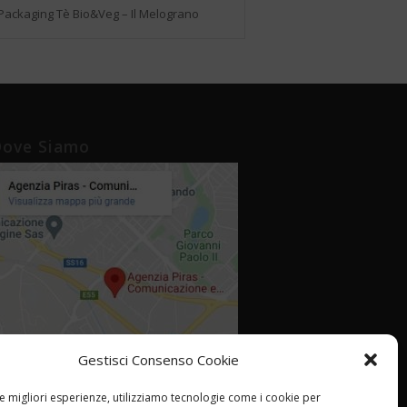
Packaging Tè Bio&Veg – Il Melograno
ove Siamo
Gestisci Consenso Cookie
le migliori esperienze, utilizziamo tecnologie come i cookie per