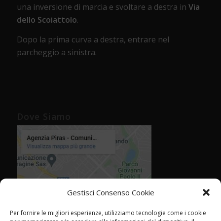
una inversione di marcia e svoltare a destra in
Via
dello Scoiattolo
.
Dopo la prima curva a destra, entrare nel
parcheggio a sinistra.
Dove Siamo
Gestisci Consenso Cookie
Per fornire le migliori esperienze, utilizziamo tecnologie come i cookie