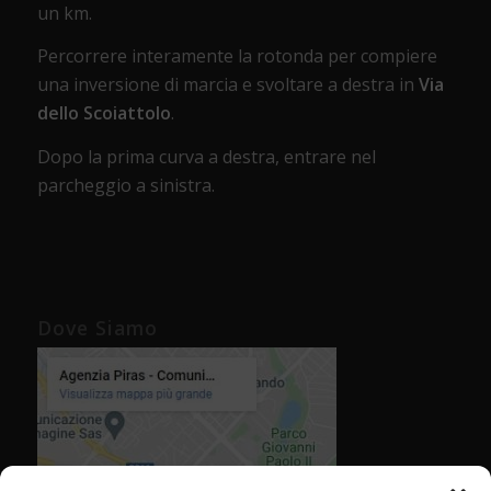
un km.
Percorrere interamente la rotonda per compiere
una inversione di marcia e svoltare a destra in
Via
dello Scoiattolo
.
Dopo la prima curva a destra, entrare nel
parcheggio a sinistra.
Dove Siamo