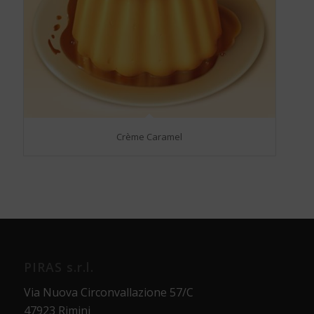
Crème Caramel
PIRAS s.r.l.
Via Nuova Circonvallazione 57/C
47923 Rimini