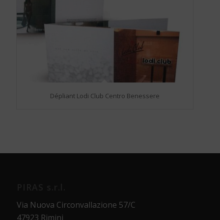
Dépliant Lodi Club Centro Benessere
PIRAS s.r.l.
Via Nuova Circonvallazione 57/C
47923 Rimini