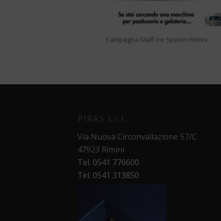
Campagna Staff Ice System Rimini
PIRAS s.r.l.
Via Nuova Circonvallazione 57/C
47923 Rimini
Tel. 0541 776600
Tel. 0541 313850