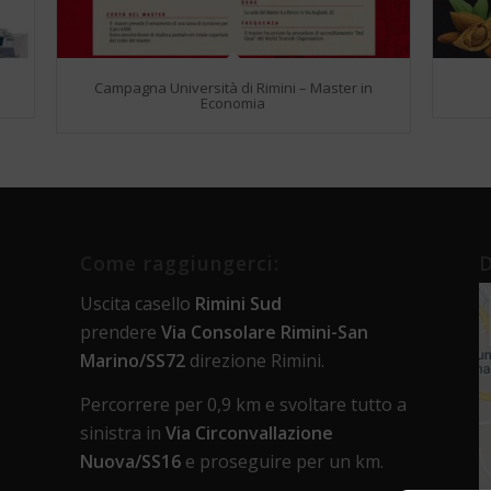
Campagna Università di Rimini – Master in
Economia
Come raggiungerci:
D
Uscita casello
Rimini Sud
prendere
Via Consolare Rimini-San
Marino/SS72
direzione Rimini.
Percorrere per 0,9 km e svoltare tutto a
sinistra in
Via Circonvallazione
Nuova/SS16
e proseguire per un km.